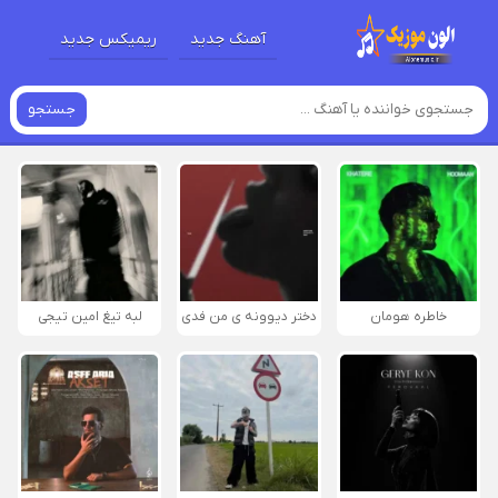
آهنگ جدید
ریمیکس جدید
جستجو
خاطره هومان
دختر دیوونه‌ ی من فدی
لبه تیغ امین تیجی