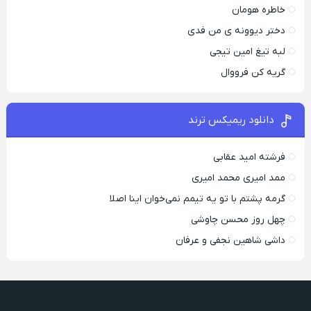
خاطره هومان
دختر دیوونه‌ ی من فدی
لبه تیغ امین تیجی
گریه کن فرووال
دانلود ریمیکس ترند
فرشته امید عقابی
ممد امیری محمد امیری
گرمه پشتم با تو یه تیمم نمی‌خوان اینا اصلا
چهل روز محسن چاوشی
داشی شاهین نجفی و عرفان