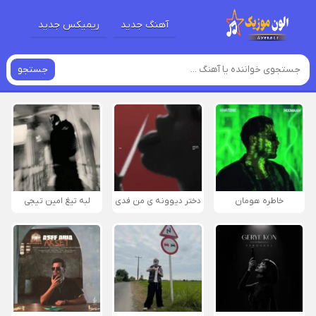
آهنگ جدید
ریمیکس جدید
جستجو
خاطره هومان
دختر دیوونه‌ ی من فدی
لبه تیغ امین تیجی