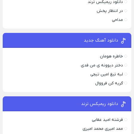
دانلود ریمیکس ترند
در انتظار پخش
مداحی
دانلود آهنگ جدید
خاطره هومان
دختر دیوونه‌ ی من فدی
لبه تیغ امین تیجی
گریه کن فرووال
دانلود ریمیکس ترند
فرشته امید عقابی
ممد امیری محمد امیری