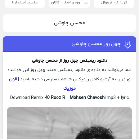
گریه کن فرووال
لیو آرون و اشکان کاگان
عکست آصف آریا
محسن چاوشی
چهل روز محسن چاوشی
دانلود ریمیکس
چهل روز از
محسن چاوشی
شما می‌توانید به علاوه ی دانلود ریمیکس جدید چهل روز این خواننده
ی عزیز، به آرشیو کامل ریمیکس ها هم دسترسی داشته باشید |
الون
موزیک
Download Remix
40 Rooz R
–
Mohsen Chavoshi
mp3 + lyric