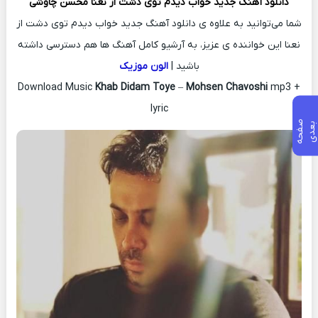
دانلود آهنگ جدید
خواب دیدم توی دشت از نعنا
محسن چاوشی
شما می‌توانید به علاوه ی دانلود آهنگ جدید خواب دیدم توی دشت از
نعنا این خواننده ی عزیز، به آرشیو کامل آهنگ ها هم دسترسی داشته
باشید |
الون موزیک
Download Music
Khab Didam Toye
–
Mohsen Chavoshi
mp3 +
lyric
ص
ف
ح
ه
ع
د
ب
ی