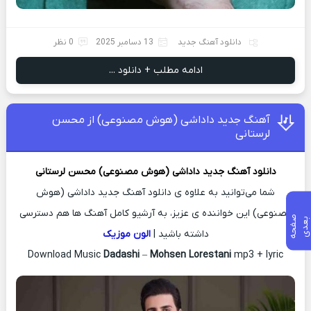
دانلود آهنگ جدید
13 دسامبر 2025
0 نظر
ادامه مطلب + دانلود ...
آهنگ جدید داداشی (هوش مصنوعی) از محسن
لرستانی
دانلود آهنگ جدید
داداشی (هوش مصنوعی)
محسن لرستانی
شما می‌توانید به علاوه ی دانلود آهنگ جدید داداشی (هوش
مصنوعی) این خواننده ی عزیز، به آرشیو کامل آهنگ ها هم دسترسی
ص
ف
ح
ه
ع
د
ب
ی
داشته باشید |
الون موزیک
Download Music
Dadashi
–
Mohsen Lorestani
mp3 + lyric