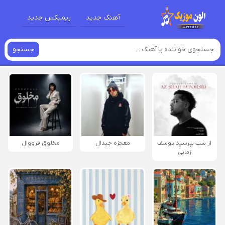
آهنگ جدید
ریمیکس جدید
جستجو
از شب بپرسید یوسف
معجزه جیدال
مخلوق فرووال
زمانی