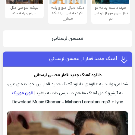
حیف داشتم بد به تو
دیگه دنبال منو و یادم
پیشم سوختی مثل
نیاز سهم من از تو این
نگرد نه این ابرا دیگه
مارلبرو پایه بلند
نیا
میبارن
محسن لرستانی
آهنگ جدید قمار از محسن لرستانی
دانلود آهنگ جدید
قمار
محسن لرستانی
شما می‌توانید به علاوه ی دانلود آهنگ جدید قمار این خواننده ی عزیز،
به آرشیو کامل آهنگ ها هم دسترسی داشته باشید |
الون موزیک
Download Music
Ghomar
–
Mohsen Lorestani
mp3 + lyric