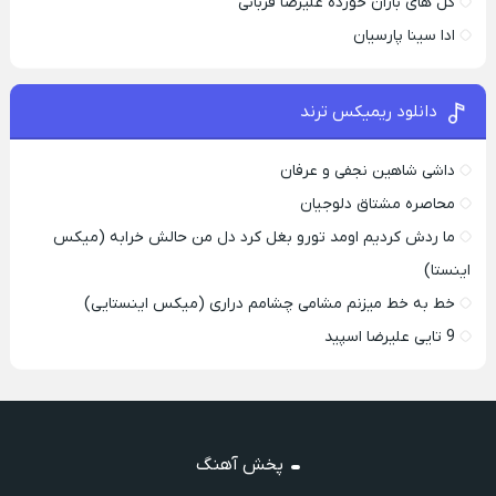
گل های باران خورده علیرضا قربانی
ادا سینا پارسیان
دانلود ریمیکس ترند
داشی شاهین نجفی و عرفان
محاصره مشتاق دلوجیان
ما ردش کردیم اومد تورو بغل کرد دل من حالش خرابه (میکس
اینستا)
خط به خط میزنم مشامی چشامم دراری (میکس اینستایی)
9 تایی علیرضا اسپید
پخش آهنگ