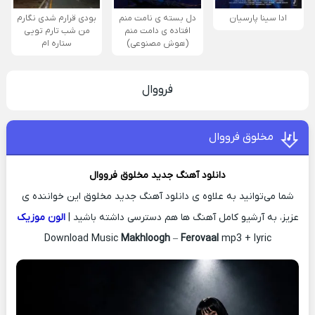
ادا سینا پارسیان
دل بسته ی نامت منم
بودی قرارم شدی نگارم
افتاده ی دامت منم
من شب تارم تویی
(هوش مصنوعی)
ستاره ام
فرووال
مخلوق فرووال
دانلود آهنگ جدید
مخلوق
فرووال
شما می‌توانید به علاوه ی دانلود آهنگ جدید مخلوق این خواننده ی
عزیز، به آرشیو کامل آهنگ ها هم دسترسی داشته باشید |
الون موزیک
Download Music
Makhloogh
–
Ferovaal
mp3 + lyric