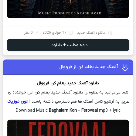
دانلود آهنگ جدید
17 جولای 2026
0 نظر
ادامه مطلب + دانلود ...
آهنگ جدید بغلم کن از فرووال
دانلود آهنگ جدید
بغلم کن
فرووال
شما می‌توانید به علاوه ی دانلود آهنگ جدید بغلم کن این خواننده ی
عزیز، به آرشیو کامل آهنگ ها هم دسترسی داشته باشید |
الون موزیک
Download Music
Baghalam Kon
–
Ferovaal
mp3 + lyric