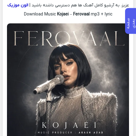
عزیز، به آرشیو کامل آهنگ ها هم دسترسی داشته باشید |
الون موزیک
Download Music
Kojaei
–
Ferovaal
mp3 + lyric
ص
ف
ح
ه
ع
د
ب
ی