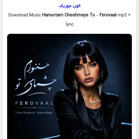
الون موزیک
Download Music
Hanootam Cheshmaye To
–
Ferovaal
mp3 +
lyric