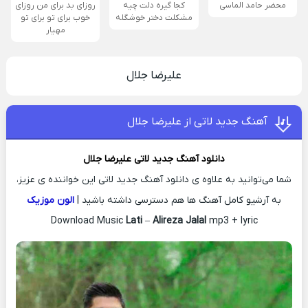
محضر حامد الماسی
کجا گیره دلت چیه
روزای بد برای من روزای
مشکلت دختر خوشگله
خوب برای تو برای تو
مهیار
علیرضا جلال
آهنگ جدید لاتی از علیرضا جلال
دانلود آهنگ جدید
لاتی
علیرضا جلال
شما می‌توانید به علاوه ی دانلود آهنگ جدید لاتی این خواننده ی عزیز،
به آرشیو کامل آهنگ ها هم دسترسی داشته باشید |
الون موزیک
Download Music
Lati
–
Alireza Jalal
mp3 + lyric