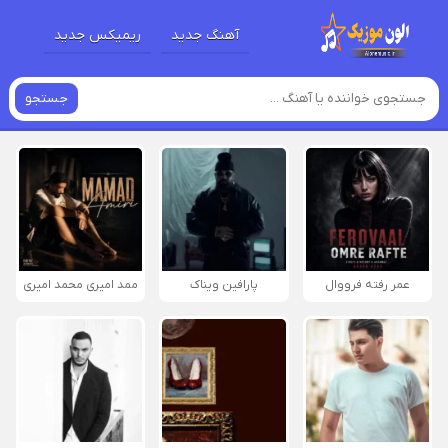
آهنگ جدید
ریمیکس جدید
جستجو
عمر رفته فرووال
پارافين ویناک
ممد امیری محمد امیری