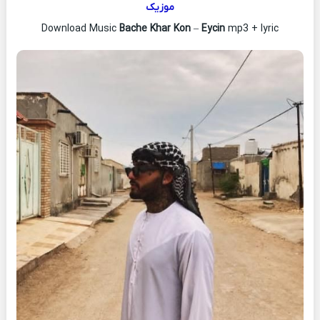
موزیک
Download Music
Bache Khar Kon
–
Eycin
mp3 + lyric