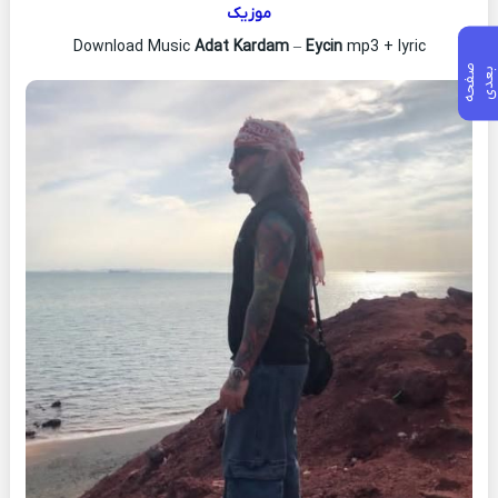
موزیک
Download Music
Adat Kardam
–
Eycin
mp3 + lyric
ص
ف
ح
ه
ع
د
ب
ی