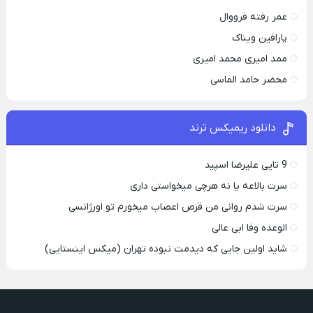
عمر رفته فرووال
پارافين ویناک
ممد امیری محمد امیری
محضر حامد الماسی
دانلود ریمیکس ترند
9 تایی علیرضا اسپید
سرت بالاعه یا نه هرچی میخواستی داری
سرت شدم روانی من قرص اعصاب میخورم تو اورژانسی
الوعده وفا ابی عالی
شاید اولین جایی که دیدمت نبوده تهران (میکس اینستایی)