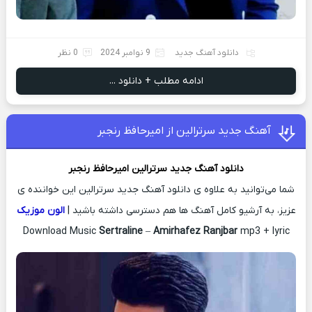
دانلود آهنگ جدید
9 نوامبر 2024
0 نظر
ادامه مطلب + دانلود ...
آهنگ جدید سرترالین از امیرحافظ رنجبر
دانلود آهنگ جدید
سرترالین
امیرحافظ رنجبر
شما می‌توانید به علاوه ی دانلود آهنگ جدید سرترالین این خواننده ی
عزیز، به آرشیو کامل آهنگ ها هم دسترسی داشته باشید |
الون موزیک
Download Music
Sertraline
–
Amirhafez Ranjbar
mp3 + lyric