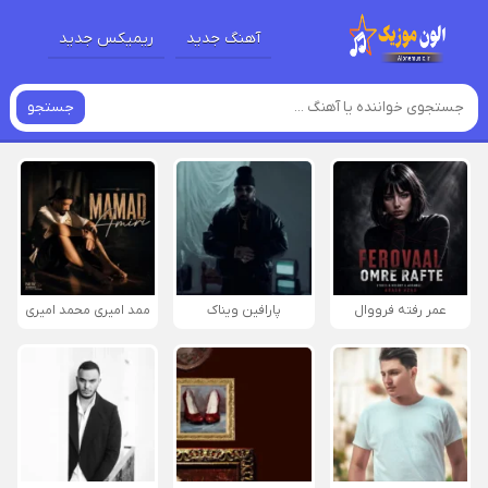
آهنگ جدید
ریمیکس جدید
جستجو
عمر رفته فرووال
پارافين ویناک
ممد امیری محمد امیری