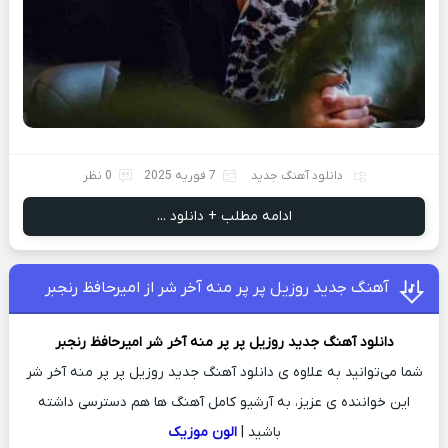
دانلود آهنگ جدید
7 فوریه 2025
0 نظر
ادامه مطلب + دانلود ...
آهنگ جدید روزﻳﻞ ﭘﺮ ﭘﺮ منه آخر شر از امیرحافظ رنجبر
دانلود آهنگ جدید
روزﻳﻞ ﭘﺮ ﭘﺮ منه آخر شر
امیرحافظ رنجبر
شما می‌توانید به علاوه ی دانلود آهنگ جدید روزﻳﻞ ﭘﺮ ﭘﺮ منه آخر شر
این خواننده ی عزیز، به آرشیو کامل آهنگ ها هم دسترسی داشته
باشید |
الون موزیک