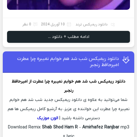
دانلود ریمیکس ترند
10 آوریل 2024
0 نظر
ادامه مطلب + دانلود ...
دانلود ریمیکس شب شد هم خوابم نمیبره چرا عطرت
امیرحافظ رنجبر
دانلود ریمیکس
شب شد هم خوابم نمیبره چرا عطرت از
امیرحافظ
رنجبر
شما می‌توانید به علاوه ی دانلود ریمیکس جدید شب شد هم خوابم
نمیبره چرا عطرت این خواننده ی عزیز، به آرشیو کامل ریمیکس ها هم
دسترسی داشته باشید |
الون موزیک
Download Remix
Shab Shod Ham R
–
Amirhafez Ranjbar
mp3
+ lyric