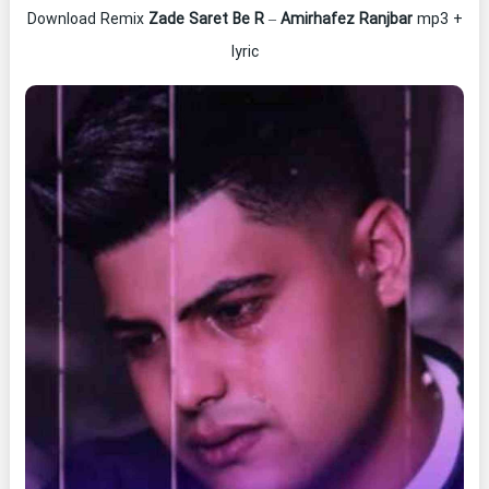
Download Remix
Zade Saret Be R
–
Amirhafez Ranjbar
mp3 +
lyric