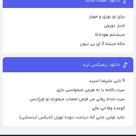
دانلود آهنگ جدید
برای تو پوری و مهیار
اجبار دورچی
میبخشم هودادکا
مگه میشه 2 ای پی تیون
دانلود ریمیکس ترند
9 تایی علیرضا اسپید
سرت بالاعه یا نه هرچی میخواستی داری
سرت شدم روانی من قرص اعصاب میخورم تو اورژانسی
الوعده وفا ابی عالی
شاید اولین جایی که دیدمت نبوده تهران (میکس اینستایی)