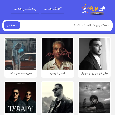
آهنگ جدید
ریمیکس جدید
جستجو
برای تو پوری و مهیار
اجبار دورچی
میبخشم هودادکا