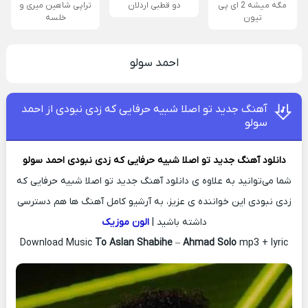
مگه میشه 2 ای پی
دو قطبی اردلان
تراپی شاهین میری و
تیون
خلسه
احمد سولو
آهنگ جدید تو اصلا شبیه حرفایی که زدی نبودی از احمد
سولو
دانلود آهنگ جدید
تو اصلا شبیه حرفایی که زدی نبودی
احمد سولو
شما می‌توانید به علاوه ی دانلود آهنگ جدید تو اصلا شبیه حرفایی که
زدی نبودی این خواننده ی عزیز، به آرشیو کامل آهنگ ها هم دسترسی
داشته باشید |
الون موزیک
Download Music
To Aslan Shabihe
–
Ahmad Solo
mp3 + lyric