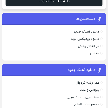
ادامه مطلب + دانلود ...
دسته‌بندی‌ها
دانلود آهنگ جدید
دانلود ریمیکس ترند
در انتظار پخش
مداحی
دانلود آهنگ جدید
عمر رفته فرووال
پارافين ویناک
ممد امیری محمد امیری
محضر حامد الماسی