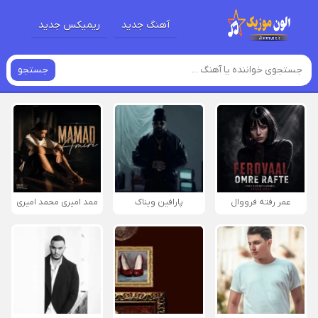
آهنگ جدید
ریمیکس جدید
جستجو
عمر رفته فرووال
پارافين ویناک
ممد امیری محمد امیری