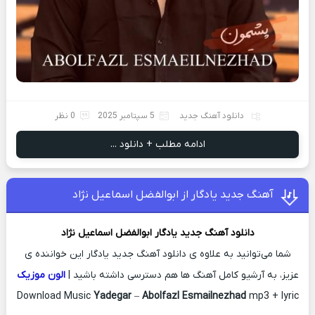
دانلود آهنگ جدید
5 سپتامبر 2025
0 نظر
ادامه مطلب + دانلود ...
آهنگ جدید یادگار از ابوالفضل اسماعیل نژاد
دانلود آهنگ جدید
یادگار
ابوالفضل اسماعیل نژاد
شما می‌توانید به علاوه ی دانلود آهنگ جدید یادگار این خواننده ی
عزیز، به آرشیو کامل آهنگ ها هم دسترسی داشته باشید |
الون موزیک
Download Music
Yadegar
–
Abolfazl Esmailnezhad
mp3 + lyric