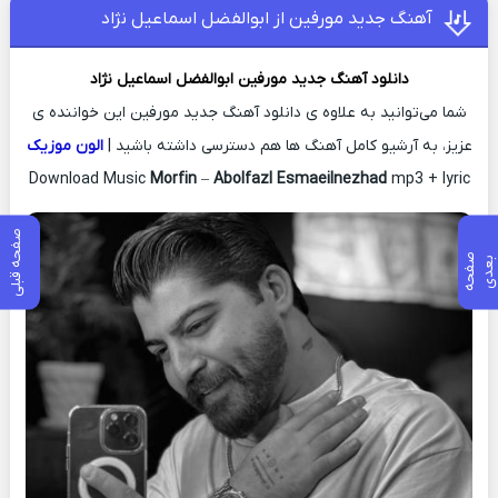
آهنگ جدید مورفین از ابوالفضل اسماعیل نژاد
دانلود آهنگ جدید
مورفین
ابوالفضل اسماعیل نژاد
شما می‌توانید به علاوه ی دانلود آهنگ جدید مورفین این خواننده ی
عزیز، به آرشیو کامل آهنگ ها هم دسترسی داشته باشید |
الون موزیک
Download Music
Morfin
–
Abolfazl Esmaeilnezhad
mp3 + lyric
صفحه قبلی
ص
ف
ح
ه
ع
د
ب
ی