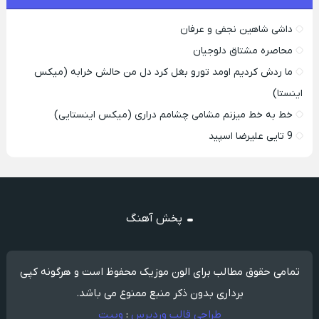
داشی شاهین نجفی و عرفان
محاصره مشتاق دلوجیان
ما ردش کردیم اومد تورو بغل کرد دل من حالش خرابه (میکس
اینستا)
خط به خط میزنم مشامی چشامم دراری (میکس اینستایی)
9 تایی علیرضا اسپید
پخش آهنگ
تمامی حقوق مطالب برای الون موزیک محفوظ است و هرگونه کپی
برداری بدون ذکر منبع ممنوع می باشد.
طراحی قالب وردپرس
:
وبیت