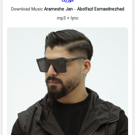
موزیک
Download Music
Arameshe Jan
–
Abolfazl Esmaeilnezhad
mp3 + lyric