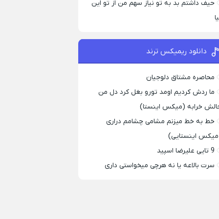
حیف داشتم بد به تو نیاز سهم من از تو این
ا
دانلود ریمیکس ترند
محاصره مشتاق دلوجیان
ما ردش کردیم اومد تورو بغل کرد دل من
الش خرابه (میکس اینستا)
خط به خط میزنم مشامی چشامم دراری
میکس اینستایی)
9 تایی علیرضا اسپید
سرت بالاعه یا نه هرچی میخواستی داری