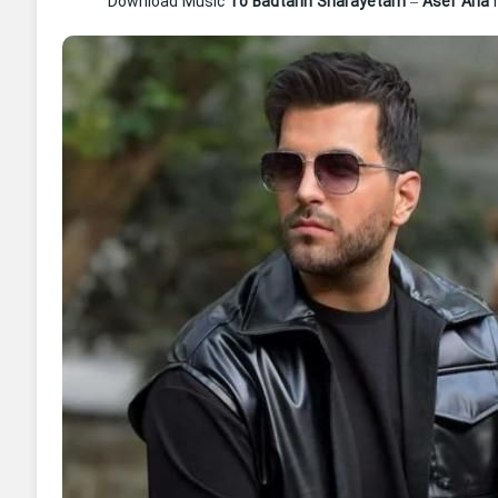
Download Music
To Badtarin Sharayetam
–
Asef Aria
m