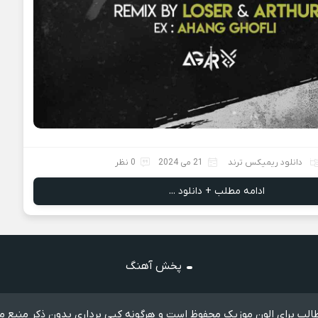
دانلود ریمیکس ترند
21 می 2024
0 نظر
ادامه مطلب + دانلود ...
پخش آهنگ
لب برای الون موزیک محفوظ است و هرگونه کپی برداری بدون ذکر منبع م