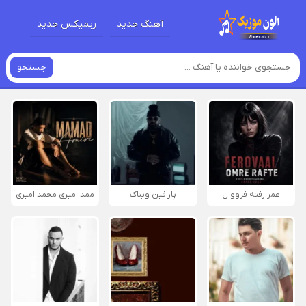
آهنگ جدید
ریمیکس جدید
جستجو
عمر رفته فرووال
پارافين ویناک
ممد امیری محمد امیری