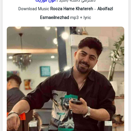
دسترسی داشته باشید |
الون موزیک
Download Music
Rooza Hame Khatereh
–
Abolfazl
Esmaeilnezhad
mp3 + lyric