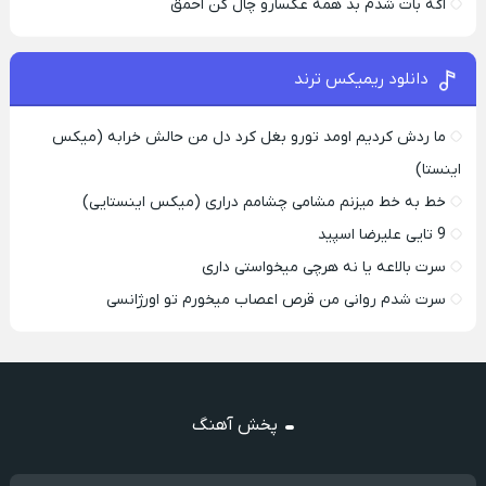
اگه بات شدم بد همه عکسارو چال کن احمق
دانلود ریمیکس ترند
ما ردش کردیم اومد تورو بغل کرد دل من حالش خرابه (میکس
اینستا)
خط به خط میزنم مشامی چشامم دراری (میکس اینستایی)
9 تایی علیرضا اسپید
سرت بالاعه یا نه هرچی میخواستی داری
سرت شدم روانی من قرص اعصاب میخورم تو اورژانسی
پخش آهنگ