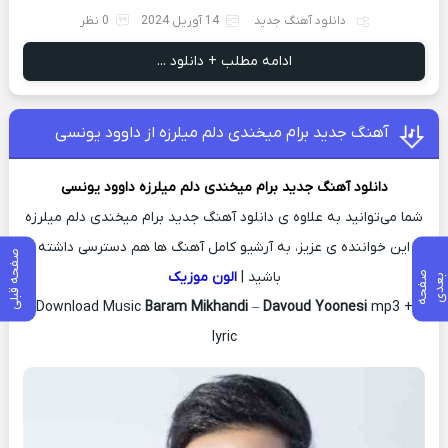
دانلود آهنگ جدید
14 آوریل 2024
0 نظر
ادامه مطلب + دانلود ...
آهنگ جدید ﺑﺮام ﻣﻴﺨﻨﺪی دﻟﻢ ﻣﻴﻠﺮزه از داوود یونسی
دانلود آهنگ جدید
ﺑﺮام ﻣﻴﺨﻨﺪی دﻟﻢ ﻣﻴﻠﺮزه
داوود یونسی
شما می‌توانید به علاوه ی دانلود آهنگ جدید ﺑﺮام ﻣﻴﺨﻨﺪی دﻟﻢ ﻣﻴﻠﺮزه
این خواننده ی عزیز، به آرشیو کامل آهنگ ها هم دسترسی داشته
صفحه قبلی
باشید |
الون موزیک
ص
ف
ح
ه
ع
د
ب
ی
Download Music
Baram Mikhandi
–
Davoud Yoonesi
mp3 +
lyric