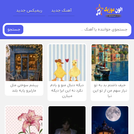
آهنگ جدید
ریمیکس جدید
جستجو
حیف داشتم بد به تو
دیگه دنبال منو و یادم
پیشم سوختی مثل
نیاز سهم من از تو این
نگرد نه این ابرا دیگه
مارلبرو پایه بلند
نیا
میبارن