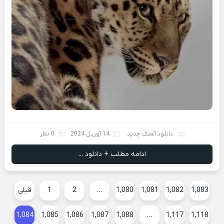
دانلود آهنگ جدید
14 آوریل 2024
0 نظر
ادامه مطلب + دانلود ...
1,083
1,082
1,081
1,080
…
2
1
قبلی
1,084
1,085
1,086
1,087
1,088
…
1,117
1,118