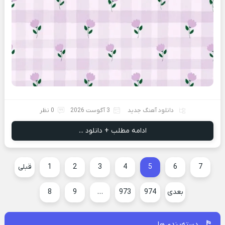
دانلود آهنگ جدید
3 آگوست 2026
0 نظر
ادامه مطلب + دانلود ...
7
6
5
4
3
2
1
قبلی
بعدی
974
973
…
9
8
دسته‌بندی‌ها