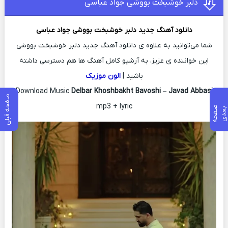
دلبر خوشبخت بووشی جواد عباسی
دانلود آهنگ جدید
دلبر خوشبخت بووشی
جواد عباسی
شما می‌توانید به علاوه ی دانلود آهنگ جدید دلبر خوشبخت بووشی
این خواننده ی عزیز، به آرشیو کامل آهنگ ها هم دسترسی داشته
باشید |
الون موزیک
Download Music
Delbar Khoshbakht Bavoshi
–
Javad Abbasi
صفحه قبلی
mp3 + lyric
ص
ف
ح
ه
ع
د
ب
ی