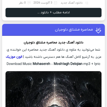
دانلود آهنگ جدید
3 آگوست 2026
0 نظر
ادامه مطلب + دانلود ...
محاصره مشتاق دلوجیان
دانلود آهنگ جدید
محاصره
مشتاق دلوجیان
شما می‌توانید به علاوه ی دانلود آهنگ جدید محاصره این خواننده ی
عزیز، به آرشیو کامل آهنگ ها هم دسترسی داشته باشید |
الون موزیک
Download Music
Mohasereh
–
Moshtagh Delojian
mp3 + lyric