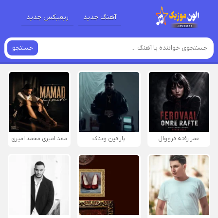
آهنگ جدید
ریمیکس جدید
جستجو
عمر رفته فرووال
پارافين ویناک
ممد امیری محمد امیری