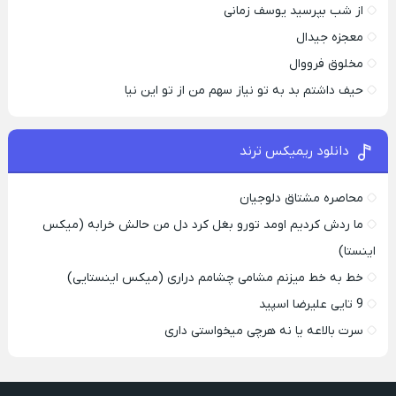
از شب بپرسید یوسف زمانی
معجزه جیدال
مخلوق فرووال
حیف داشتم بد به تو نیاز سهم من از تو این نیا
دانلود ریمیکس ترند
محاصره مشتاق دلوجیان
ما ردش کردیم اومد تورو بغل کرد دل من حالش خرابه (میکس
اینستا)
خط به خط میزنم مشامی چشامم دراری (میکس اینستایی)
9 تایی علیرضا اسپید
سرت بالاعه یا نه هرچی میخواستی داری