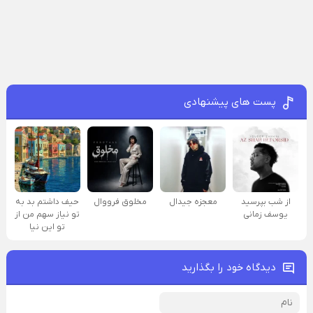
پست های پیشنهادی
از شب بپرسید
معجزه جیدال
مخلوق فرووال
حیف داشتم بد به
یوسف زمانی
تو نیاز سهم من از
تو این نیا
دیدگاه خود را بگذارید