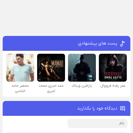
پست های پیشنهادی
عمر رفته فرووال
پارافين ویناک
ممد امیری محمد
محضر حامد
امیری
الماسی
دیدگاه خود را بگذارید