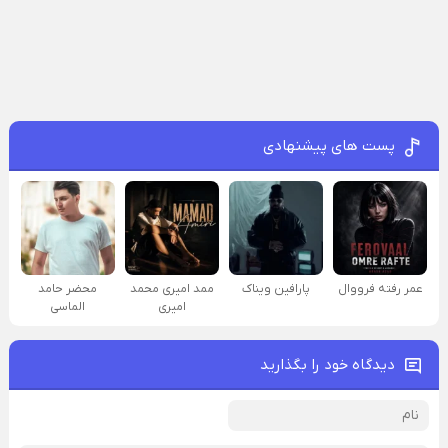
پست های پیشنهادی
عمر رفته فرووال
پارافين ویناک
ممد امیری محمد
محضر حامد
امیری
الماسی
دیدگاه خود را بگذارید