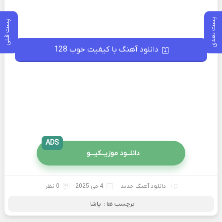
پست بعدی
پست قبلی
دانلود آهنگ با کیفیت خوب 128
ADS
دانلــود موزیــکیـــو
دانلود آهنگ جدید
4 می 2025
0 نظر
برچسب ها :
یاشا