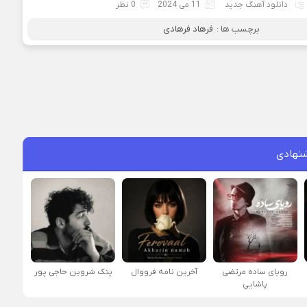
دانلود آهنگ جدید
11 می 2024
0 نظر
برچسب ها :
فرهاد فرهادی
نهادی
رویای ساده مرتضی
آخرین نامه فرووال
پتک شروین حاجی پور
پاشایی