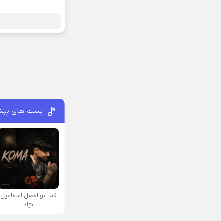
پست های پیش
کما ابوالفضل اسماعیل
نژاد