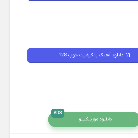
دانلود آهنگ با کیفیت خوب 128
ADS
دانلــود موزیــکیـــو