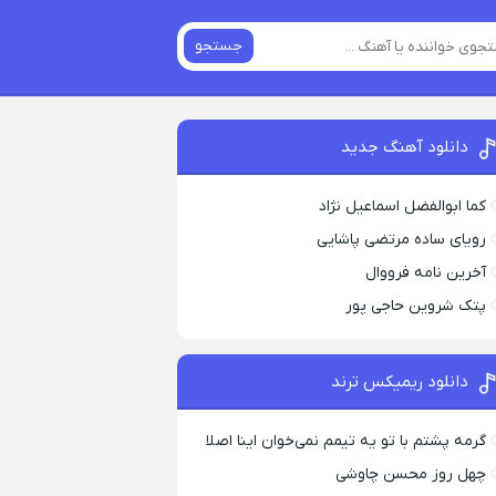
جستجو
دانلود آهنگ جدید
کما ابوالفضل اسماعیل نژاد
رویای ساده مرتضی پاشایی
آخرین نامه فرووال
پتک شروین حاجی پور
دانلود ریمیکس ترند
گرمه پشتم با تو یه تیمم نمی‌خوان اینا اصلا
چهل روز محسن چاوشی