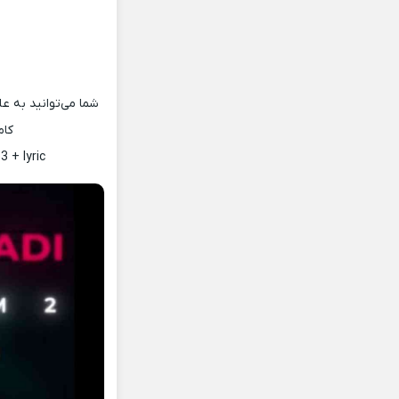
کام
 + lyric