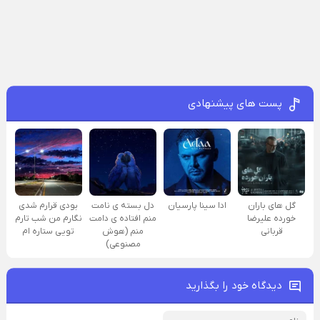
پست های پیشنهادی
گل های باران
ادا سینا پارسیان
دل بسته ی نامت
بودی قرارم شدی
خورده علیرضا
منم افتاده ی دامت
نگارم من شب تارم
قربانی
منم (هوش
تویی ستاره ام
مصنوعی)
دیدگاه خود را بگذارید