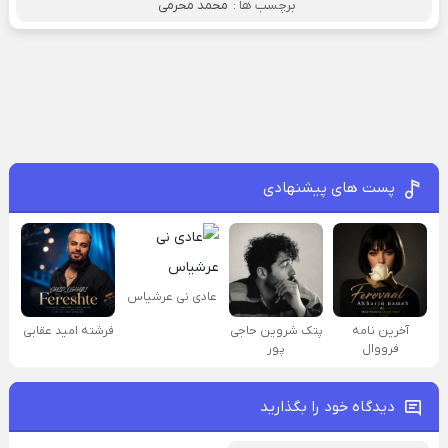
برچسب ها :
محمد محرمی
پست های پیشنهادی
عادی نی عرشیاس
آخرین نامه
پتک شروین حاجی
فرشته امید عقابی
فرووال
پور
دیدگاه خود را بگذارید