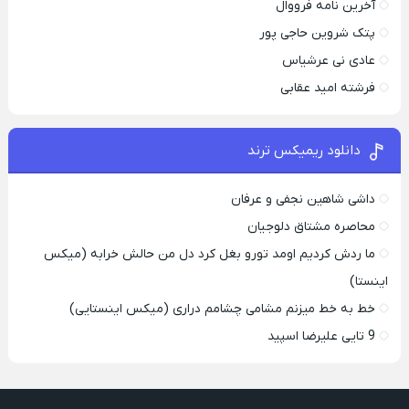
آخرین نامه فرووال
پتک شروین حاجی پور
عادی نی عرشیاس
فرشته امید عقابی
دانلود ریمیکس ترند
داشی شاهین نجفی و عرفان
محاصره مشتاق دلوجیان
ما ردش کردیم اومد تورو بغل کرد دل من حالش خرابه (میکس
اینستا)
خط به خط میزنم مشامی چشامم دراری (میکس اینستایی)
9 تایی علیرضا اسپید