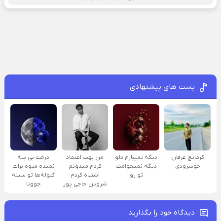
پست های پیشنهادی
کرمانچ عرفان
دیگه نمیبازم دلو
من بهت اعتماد
درخت بی بته
خوشرودی
دیگه نمیخوامت
کردم میدونم
نمیده میوه برات
تو رو
اشتباه کردم
گلوله‌ها تو سینه
شروین حاجی پور
جوونا
دیدگاه خود را بگذارید