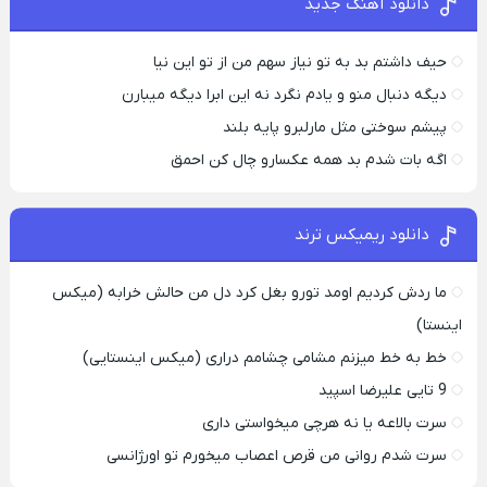
دانلود آهنگ جدید
حیف داشتم بد به تو نیاز سهم من از تو این نیا
دیگه دنبال منو و یادم نگرد نه این ابرا دیگه میبارن
پیشم سوختی مثل مارلبرو پایه بلند
اگه بات شدم بد همه عکسارو چال کن احمق
دانلود ریمیکس ترند
ما ردش کردیم اومد تورو بغل کرد دل من حالش خرابه (میکس
اینستا)
خط به خط میزنم مشامی چشامم دراری (میکس اینستایی)
9 تایی علیرضا اسپید
سرت بالاعه یا نه هرچی میخواستی داری
سرت شدم روانی من قرص اعصاب میخورم تو اورژانسی