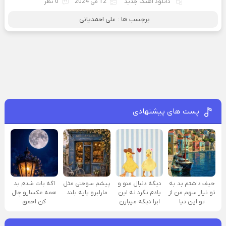
دانلود آهنگ جدید
12 می 2024
0 نظر
برچسب ها :
علی احمدیانی
پست های پیشنهادی
حیف داشتم بد به
دیگه دنبال منو و
پیشم سوختی مثل
اگه بات شدم بد
تو نیاز سهم من از
یادم نگرد نه این
مارلبرو پایه بلند
همه عکسارو چال
تو این نیا
ابرا دیگه میبارن
کن احمق