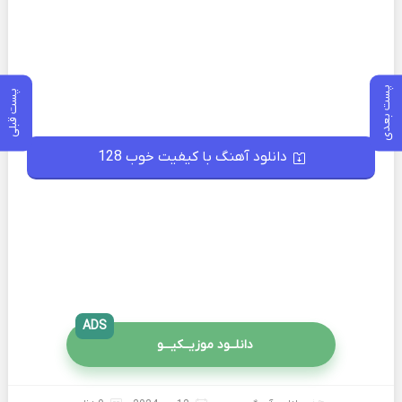
پست بعدی
پست قبلی
دانلود آهنگ با کیفیت خوب 128
ADS
دانلــود موزیــکیـــو