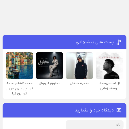
پست های پیشنهادی
از شب بپرسید
معجزه جیدال
مخلوق فرووال
حیف داشتم بد به
یوسف زمانی
تو نیاز سهم من از
تو این نیا
دیدگاه خود را بگذارید