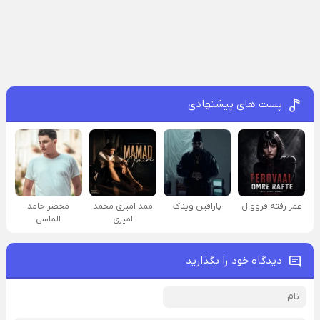
پست های پیشنهادی
عمر رفته فرووال
پارافين ویناک
ممد امیری محمد
محضر حامد
امیری
الماسی
دیدگاه خود را بگذارید