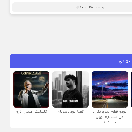
برچسب ها :
جیدال
نهادی
بودی قرارم شدی نگارم
گفته بودم هونام
گلینلیک افشین آذری
من شب تارم تویی
ستاره ام