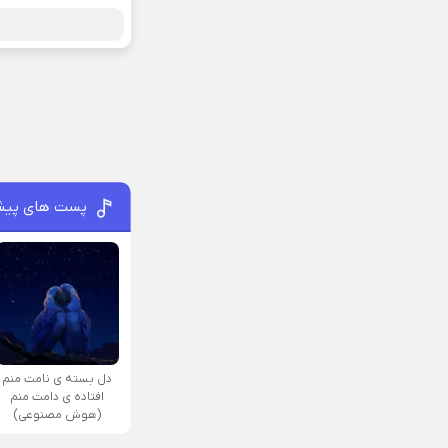
پست های پیش
دل بسته ی نامت منم
افتاده ی دامت منم
(هوش مصنوعی)