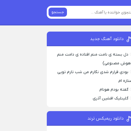
جستجو
دانلود آهنگ جدید
دل بسته ی نامت منم افتاده ی دامت منم
هوش مصنوعی)
بودی قرارم شدی نگارم من شب تارم تویی
تاره ام
گفته بودم هونام
گلینلیک افشین آذری
دانلود ریمیکس ترند