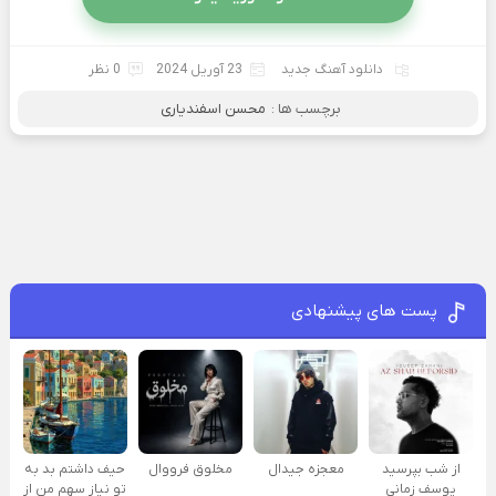
دانلود آهنگ جدید
23 آوریل 2024
0 نظر
برچسب ها :
محسن اسفندیاری
پست های پیشنهادی
از شب بپرسید
معجزه جیدال
مخلوق فرووال
حیف داشتم بد به
یوسف زمانی
تو نیاز سهم من از