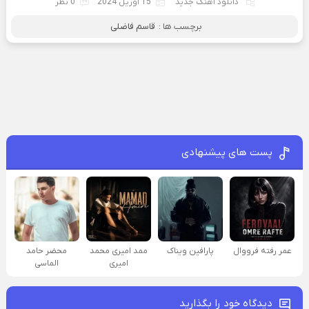
دانلود آهنگ جدید
15 آوریل 2024
0 نظر
برچسب ها :
قاسم فاضلی
پست های پیشنهادی
عمر رفته فرووال
پارافين ویناک
ممد امیری محمد
محضر حامد
امیری
الماسی
دیدگاه خود را بگذارید