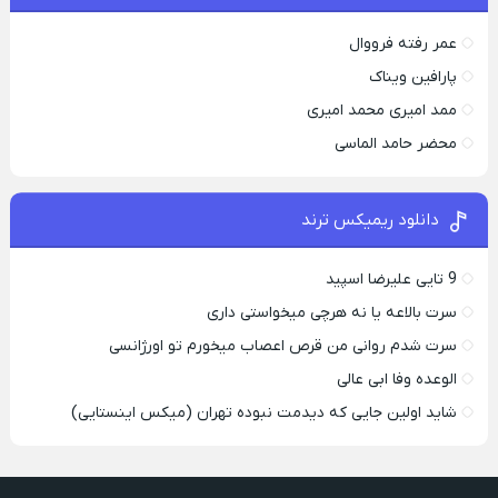
عمر رفته فرووال
پارافين ویناک
ممد امیری محمد امیری
محضر حامد الماسی
دانلود ریمیکس ترند
9 تایی علیرضا اسپید
سرت بالاعه یا نه هرچی میخواستی داری
سرت شدم روانی من قرص اعصاب میخورم تو اورژانسی
الوعده وفا ابی عالی
شاید اولین جایی که دیدمت نبوده تهران (میکس اینستایی)