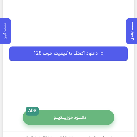
پست بعدی
پست قبلی
دانلود آهنگ با کیفیت خوب 128
ADS
دانلــود موزیــکیـــو