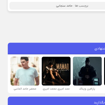
برچسب ها :
حامد سنجابی
نهادی
پارافين ویناک
ممد امیری محمد امیری
محضر حامد الماسی
بگذارید