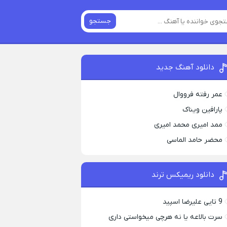
جستجو
دانلود آهنگ جدید
عمر رفته فرووال
پارافين ویناک
ممد امیری محمد امیری
محضر حامد الماسی
دانلود ریمیکس ترند
9 تایی علیرضا اسپید
سرت بالاعه یا نه هرچی میخواستی داری