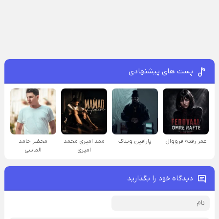
پست های پیشنهادی
عمر رفته فرووال
پارافين ویناک
ممد امیری محمد
محضر حامد
امیری
الماسی
دیدگاه خود را بگذارید