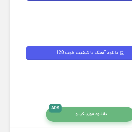
دانلود آهنگ با کیفیت خوب 128
ADS
دانلــود موزیــکیـــو