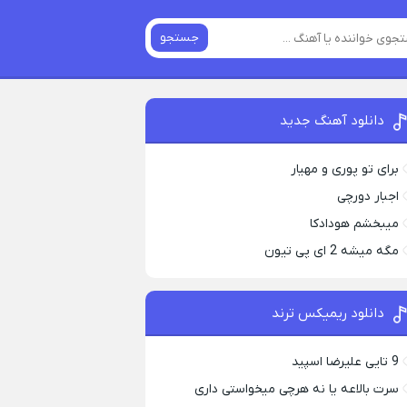
جستجو
دانلود آهنگ جدید
برای تو پوری و مهیار
اجبار دورچی
میبخشم هودادکا
مگه میشه 2 ای پی تیون
دانلود ریمیکس ترند
9 تایی علیرضا اسپید
سرت بالاعه یا نه هرچی میخواستی داری