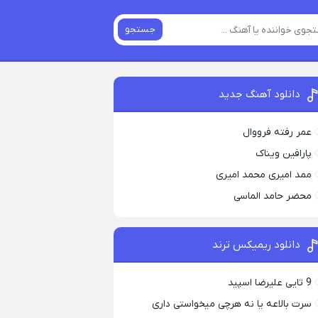
جستجو
دانلود آهنگ جدید
عمر رفته فرووال
پارافين ویناک
ممد امیری محمد امیری
محضر حامد الماسی
دانلود ریمیکس ترند
9 تایی علیرضا اسپید
سرت بالاعه یا نه هرچی میخواستی داری