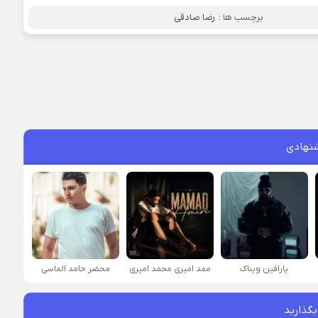
برچسب ها :
رضا صادقی
نهادی
پارافين ویناک
ممد امیری محمد امیری
محضر حامد الماسی
بگذارید