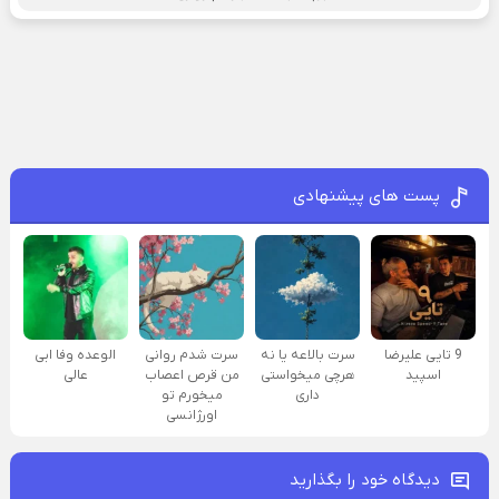
پست های پیشنهادی
9 تایی علیرضا
سرت بالاعه یا نه
سرت شدم روانی
الوعده وفا ابی
اسپید
هرچی میخواستی
من قرص اعصاب
عالی
داری
میخورم تو
اورژانسی
دیدگاه خود را بگذارید