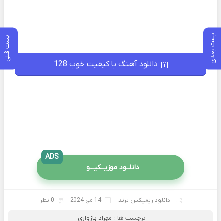
پست بعدی
پست قبلی
دانلود آهنگ با کیفیت خوب 128
ADS
دانلــود موزیــکیـــو
دانلود ریمیکس ترند
14 می 2024
0 نظر
برچسب ها :
مهراد پازواری