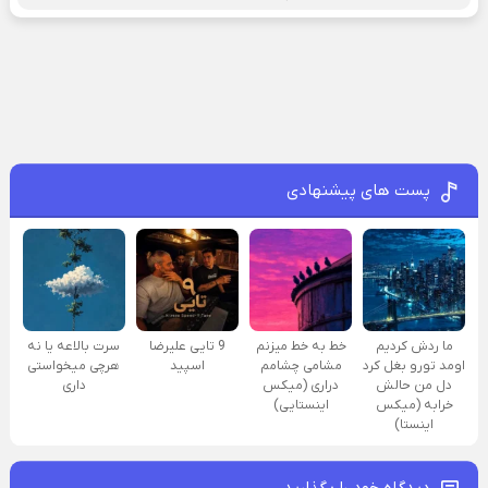
پست های پیشنهادی
ما ردش کردیم
خط به خط میزنم
9 تایی علیرضا
سرت بالاعه یا نه
اومد تورو بغل کرد
مشامی چشامم
اسپید
هرچی میخواستی
دل من حالش
دراری (میکس
داری
خرابه (میکس
اینستایی)
اینستا)