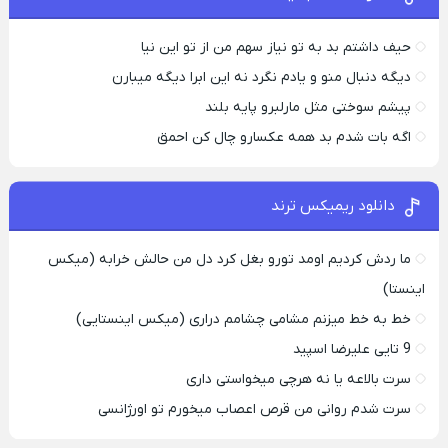
حیف داشتم بد به تو نیاز سهم من از تو این نیا
دیگه دنبال منو و یادم نگرد نه این ابرا دیگه میبارن
پیشم سوختی مثل مارلبرو پایه بلند
اگه بات شدم بد همه عکسارو چال کن احمق
دانلود ریمیکس ترند
ما ردش کردیم اومد تورو بغل کرد دل من حالش خرابه (میکس
اینستا)
خط به خط میزنم مشامی چشامم دراری (میکس اینستایی)
9 تایی علیرضا اسپید
سرت بالاعه یا نه هرچی میخواستی داری
سرت شدم روانی من قرص اعصاب میخورم تو اورژانسی