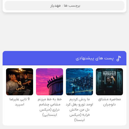
برچسب ها :
مهدیار
پست های پیشنهادی
محاصره مشتاق
ما ردش کردیم
خط به خط میزنم
9 تایی علیرضا
دلوجیان
اومد تورو بغل کرد
مشامی چشامم
اسپید
دل من حالش
دراری (میکس
خرابه (میکس
اینستایی)
اینستا)