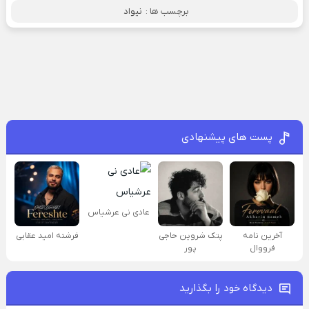
برچسب ها :
نیواد
پست های پیشنهادی
عادی نی عرشیاس
آخرین نامه
پتک شروین حاجی
فرشته امید عقابی
فرووال
پور
دیدگاه خود را بگذارید