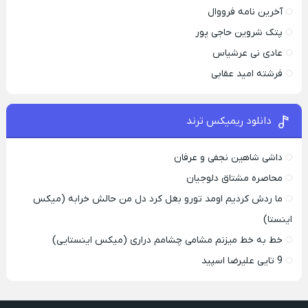
آخرین نامه فرووال
پتک شروین حاجی پور
عادی نی عرشیاس
فرشته امید عقابی
دانلود ریمیکس ترند
داشی شاهین نجفی و عرفان
محاصره مشتاق دلوجیان
ما ردش کردیم اومد تورو بغل کرد دل من حالش خرابه (میکس
اینستا)
خط به خط میزنم مشامی چشامم دراری (میکس اینستایی)
9 تایی علیرضا اسپید