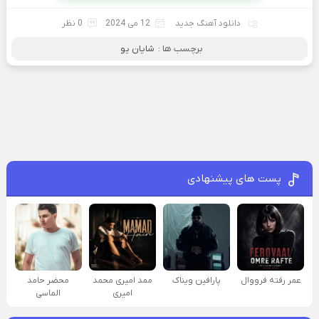
دانلود آهنگ جدید
12 می 2024
0 نظر
برچسب ها :
شایان یو
پست های پیشنهادی
عمر رفته فرووال
پارافين ویناک
ممد امیری محمد
محضر حامد
امیری
الماسی