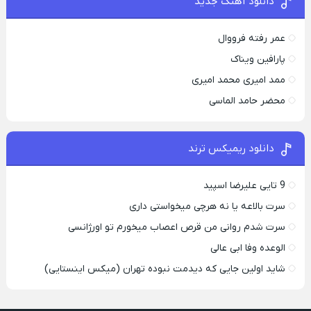
دانلود آهنگ جدید
عمر رفته فرووال
پارافين ویناک
ممد امیری محمد امیری
محضر حامد الماسی
دانلود ریمیکس ترند
9 تایی علیرضا اسپید
سرت بالاعه یا نه هرچی میخواستی داری
سرت شدم روانی من قرص اعصاب میخورم تو اورژانسی
الوعده وفا ابی عالی
شاید اولین جایی که دیدمت نبوده تهران (میکس اینستایی)