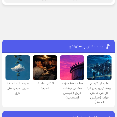
پست های پیشنهادی
ما ردش کردیم
خط به خط میزنم
9 تایی علیرضا
سرت بالاعه یا نه
اومد تورو بغل کرد
مشامی چشامم
اسپید
هرچی میخواستی
دل من حالش
دراری (میکس
داری
خرابه (میکس
اینستایی)
اینستا)