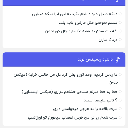
دیگه دنبال منو و یادم نگرد نه این ابرا دیگه میبارن
پیشم سوختی مثل مارلبرو پایه بلند
اگه بات شدم بد همه عکسارو چال کن احمق
درد 2 سارن
دانلود ریمیکس ترند
ما ردش کردیم اومد تورو بغل کرد دل من حالش خرابه (میکس
اینستا)
خط به خط میزنم مشامی چشامم دراری (میکس اینستایی)
9 تایی علیرضا اسپید
سرت بالاعه یا نه هرچی میخواستی داری
سرت شدم روانی من قرص اعصاب میخورم تو اورژانسی