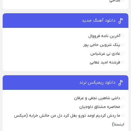
مداحی
دانلود آهنگ جدید
آخرین نامه فرووال
پتک شروین حاجی پور
عادی نی عرشیاس
فرشته امید عقابی
دانلود ریمیکس ترند
داشی شاهین نجفی و عرفان
محاصره مشتاق دلوجیان
ما ردش کردیم اومد تورو بغل کرد دل من حالش خرابه (میکس
اینستا)