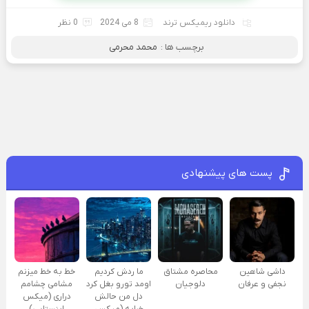
دانلود ریمیکس ترند
8 می 2024
0 نظر
برچسب ها :
محمد محرمی
پست های پیشنهادی
داشی شاهین
محاصره مشتاق
ما ردش کردیم
خط به خط میزنم
نجفی و عرفان
دلوجیان
اومد تورو بغل کرد
مشامی چشامم
دل من حالش
دراری (میکس