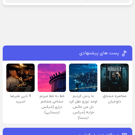
پست های پیشنهادی
محاصره مشتاق
ما ردش کردیم
خط به خط میزنم
9 تایی علیرضا
دلوجیان
اومد تورو بغل کرد
مشامی چشامم
اسپید
دل من حالش
دراری (میکس
خرابه (میکس
اینستایی)
اینستا)