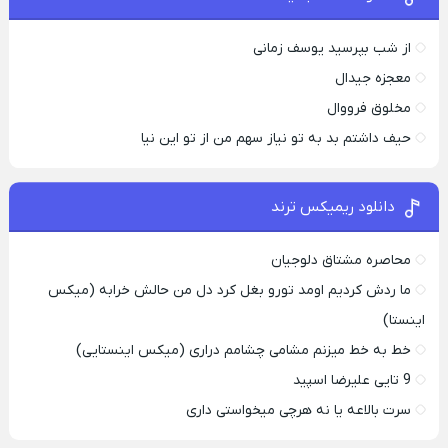
از شب بپرسید یوسف زمانی
معجزه جیدال
مخلوق فرووال
حیف داشتم بد به تو نیاز سهم من از تو این نیا
دانلود ریمیکس ترند
محاصره مشتاق دلوجیان
ما ردش کردیم اومد تورو بغل کرد دل من حالش خرابه (میکس
اینستا)
خط به خط میزنم مشامی چشامم دراری (میکس اینستایی)
9 تایی علیرضا اسپید
سرت بالاعه یا نه هرچی میخواستی داری