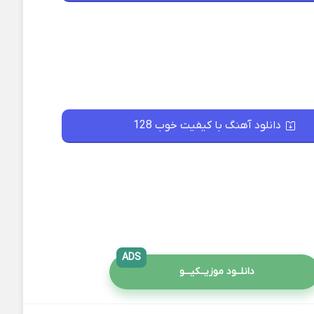
دانلود آهنگ با کیفیت خوب 128
ADS
دانلــود موزیــکیـــو