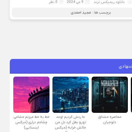
دانلود ریمیکس ترند
9 می 2024
0 نظر
برچسب ها :
مجید احمدی
نهادی
محاصره مشتاق
ما ردش کردیم اومد
خط به خط میزنم مشامی
دلوجیان
تورو بغل کرد دل من
چشامم دراری (میکس
حالش خرابه (میکس
اینستایی)