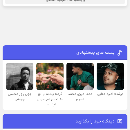
پست های پیشنهادی
فرشته امید عقابی
ممد امیری محمد
گرمه پشتم با تو
چهل روز محسن
امیری
یه تیمم نمی‌خوان
چاوشی
اینا اصلا
دیدگاه خود را بگذارید