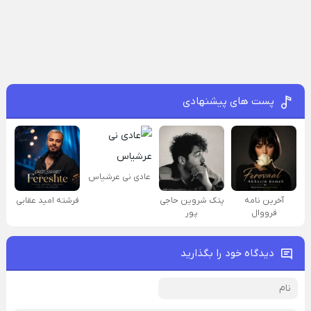
پست های پیشنهادی
عادی نی عرشیاس
آخرین نامه
پتک شروین حاجی
فرشته امید عقابی
فرووال
پور
دیدگاه خود را بگذارید