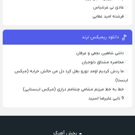
عادی نی عرشیاس
فرشته امید عقابی
دانلود ریمیکس ترند
داشی شاهین نجفی و عرفان
محاصره مشتاق دلوجیان
ما ردش کردیم اومد تورو بغل کرد دل من حالش خرابه (میکس
اینستا)
خط به خط میزنم مشامی چشامم دراری (میکس اینستایی)
9 تایی علیرضا اسپید
پخش آهنگ