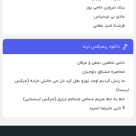
پتک شروین حاجی پور
عادی نی عرشیاس
فرشته امید عقابی
دانلود ریمیکس ترند
داشی شاهین نجفی و عرفان
محاصره مشتاق دلوجیان
ما ردش کردیم اومد تورو بغل کرد دل من حالش خرابه (میکس
اینستا)
خط به خط میزنم مشامی چشامم دراری (میکس اینستایی)
9 تایی علیرضا اسپید