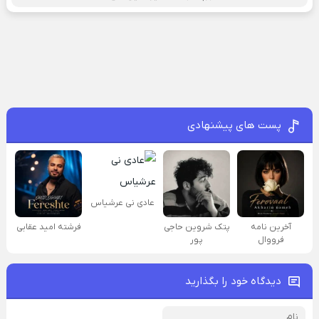
پست های پیشنهادی
عادی نی عرشیاس
آخرین نامه
پتک شروین حاجی
فرشته امید عقابی
فرووال
پور
دیدگاه خود را بگذارید