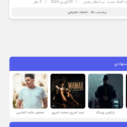
ود آهنگ جدید
،
در انتظار پخش
29 آوریل 2024
0 نظر
برچسب ها :
محمد محرمی
نهادی
پارافين ویناک
ممد امیری محمد امیری
محضر حامد الماسی