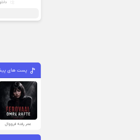
دانل
پست های پیش
عمر رفته فرووال