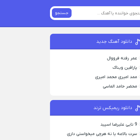
جستجو
دانلود آهنگ جدید
عمر رفته فرووال
پارافين ویناک
ممد امیری محمد امیری
محضر حامد الماسی
دانلود ریمیکس ترند
9 تایی علیرضا اسپید
سرت بالاعه یا نه هرچی میخواستی داری