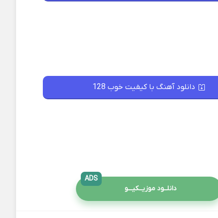
دانلود آهنگ با کیفیت خوب 128
ADS
دانلــود موزیــکیـــو