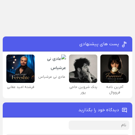
پست های پیشنهادی
عادی نی عرشیاس
آخرین نامه
پتک شروین حاجی
فرشته امید عقابی
فرووال
پور
دیدگاه خود را بگذارید