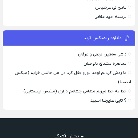
عادی نی عرشیاس
فرشته امید عقابی
دانلود ریمیکس ترند
داشی شاهین نجفی و عرفان
محاصره مشتاق دلوجیان
ما ردش کردیم اومد تورو بغل کرد دل من حالش خرابه (میکس
اینستا)
خط به خط میزنم مشامی چشامم دراری (میکس اینستایی)
9 تایی علیرضا اسپید
پخش آهنگ