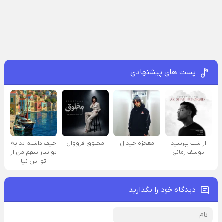
پست های پیشنهادی
از شب بپرسید
معجزه جیدال
مخلوق فرووال
حیف داشتم بد به
یوسف زمانی
تو نیاز سهم من از
تو این نیا
دیدگاه خود را بگذارید