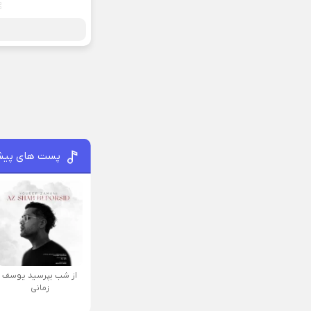
پست های پیش
از شب بپرسید یوسف
زمانی