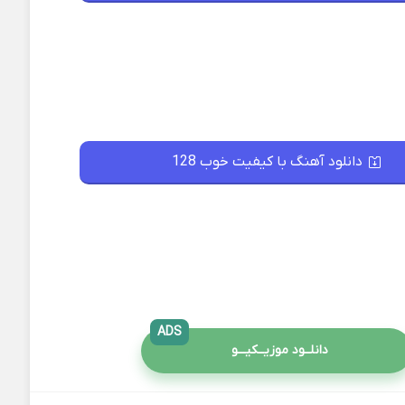
دانلود آهنگ با کیفیت خوب 128
ADS
دانلــود موزیــکیـــو