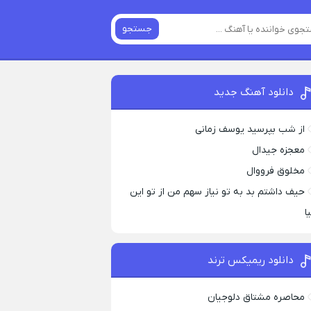
جستجو
دانلود آهنگ جدید
از شب بپرسید یوسف زمانی
معجزه جیدال
مخلوق فرووال
حیف داشتم بد به تو نیاز سهم من از تو این
ا
دانلود ریمیکس ترند
محاصره مشتاق دلوجیان